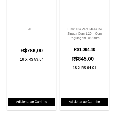
FADEL
Luminária Para Mesa De
Sinuca Com 1,20m Com
Regulagem De Altura
R$1.064,40
R$786,00
R$845,00
18 X R$ 59,54
18 X R$ 64,01