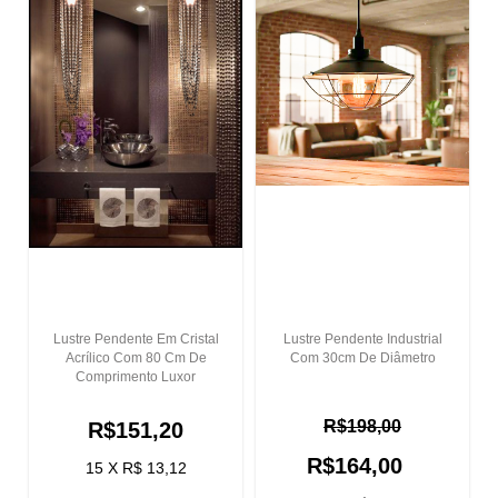
Lustre Pendente Em Cristal
Lustre Pendente Industrial
Acrílico Com 80 Cm De
Com 30cm De Diâmetro
Comprimento Luxor
R$198,00
R$151,20
R$164,00
15 X R$ 13,12