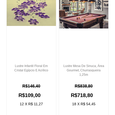
Lustre Infantil Floral Em
Lustre Mesa De Sinuca, Área
Cristal Egípcio E Acrílico
Gourmet, Churrasqueira
1,25m
R$146,40
R$838,80
R$109,00
R$718,80
12 X R$ 11,27
18 X R$ 54,45