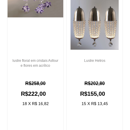
lustre floral em cristais Asfour
Lustre Hetros
e flores em acrílico
R$258,00
R$202,80
R$222,00
R$155,00
18 X R$ 16,82
15 X R$ 13,45