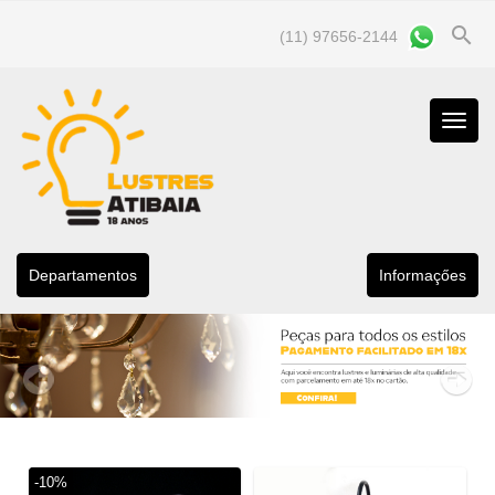
search
(11) 97656-2144
Menu
Princip
Departamentos
Informaçőes
-10%